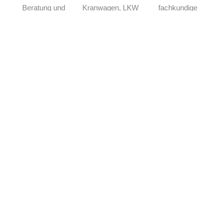
Beratung und
Kranwagen, LKW
fachkundige
maßgeschneiderte
mit Ladekran und
Montage vor Ort.
Angebote – für
3D-Aufmaß-
private und
Scanner können
gewerbliche
wir Projekte
Kunden.
besonders effizient
umsetzen.
Unsere Referenzen
Erfolgreiche Projekte und zufriedene Kunden