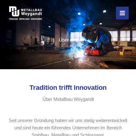
Zum
Inhalt
springen
Über uns
Tradition trifft Innovation
Über Metallbau Weygandt
Seit unserer Gründung haben wir uns stetig weiterentwickelt
und sind heute ein führendes Unternehmen im Bereich
Stahlbau, Metallbau und Schlosserei.